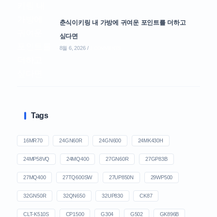
춘식이키링 내 가방에 귀여운 포인트를 더하고
싶다면
8월 6, 2026
/
0 COMMENTS
Tags
16MR70
24GN60R
24GN600
24MK430H
24MP58VQ
24MQ400
27GN60R
27GP83B
27MQ400
27TQ600SW
27UP850N
29WP500
32GN50R
32QN650
32UP830
CK87
CLT-K510S
CP1500
G304
G502
GK896B