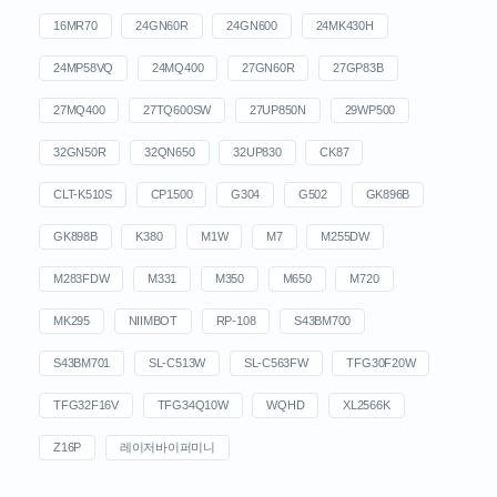
16MR70
24GN60R
24GN600
24MK430H
24MP58VQ
24MQ400
27GN60R
27GP83B
27MQ400
27TQ600SW
27UP850N
29WP500
32GN50R
32QN650
32UP830
CK87
CLT-K510S
CP1500
G304
G502
GK896B
GK898B
K380
M1W
M7
M255DW
M283FDW
M331
M350
M650
M720
MK295
NIIMBOT
RP-108
S43BM700
S43BM701
SL-C513W
SL-C563FW
TFG30F20W
TFG32F16V
TFG34Q10W
WQHD
XL2566K
Z16P
레이저바이퍼미니