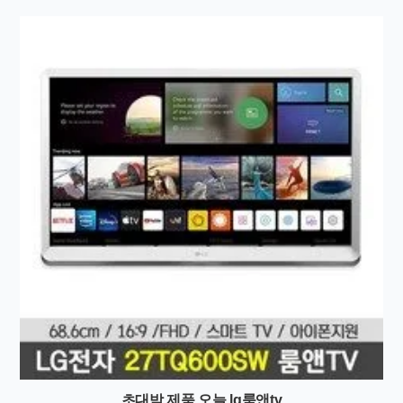
초대박 제품 오늘 lg룸앤tv