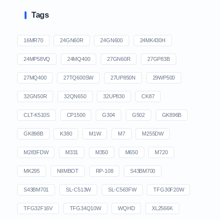
Tags
16MR70
24GN60R
24GN600
24MK430H
24MP58VQ
24MQ400
27GN60R
27GP83B
27MQ400
27TQ600SW
27UP850N
29WP500
32GN50R
32QN650
32UP830
CK87
CLT-K510S
CP1500
G304
G502
GK896B
GK898B
K380
M1W
M7
M255DW
M283FDW
M331
M350
M650
M720
MK295
NIIMBOT
RP-108
S43BM700
S43BM701
SL-C513W
SL-C563FW
TFG30F20W
TFG32F16V
TFG34Q10W
WQHD
XL2566K