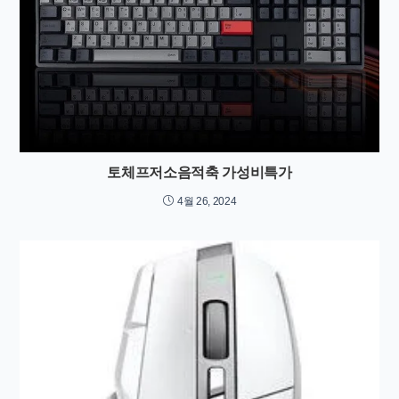
토체프저소음적축 가성비특가
4월 26, 2024